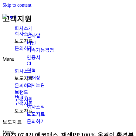
Skip to content
고객지원
회사소개
회사소식
인사말
보도자료
비전
문의하기
지속가능경영
인증서
Menu
CI
연혁
회사소식
인재상
보도자료
오시는길
문의하기
브랜드
Home
고객지원
고객지원
회사소식
보도자료
보도자료
문의하기
보도자료
Menu
[2025.07.02] 에코매스, 재생PP 100% 옷걸이 환경부