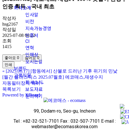
인증 획득…국내 최초
회사소개
인사말
작성자
비전
hsg2167
지속가능경영
작성일
인증서
2025-07-08 08:22
조회
CI
1415
연혁
인재상
좋아요
0
싫어요
0
오시는길
인쇄
브랜드
«
[2025.06.17] [항동에서] 산불로 드러난 기후 위기의 민낯
고객지원
[월간 플라스틱스 2025.07월호] 에코매스,재생수지
회사소식
자동필터장치 특허
»
보도자료
목록보기
Powered by KBoard
문의하기
99, Dodam-ro, Seo-gu, Incheon
Tel : +82-32-521-7101 Fax : 032-507-7101 E-mail :
webmaster@ecomasskorea.com