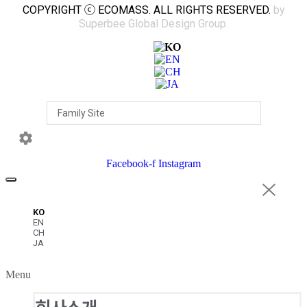
COPYRIGHT ⓒ ECOMASS. ALL RIGHTS RESERVED.
by
Superbee Global Design Group.
Facebook-f
Instagram
KO
EN
CH
JA
Menu
회사소개