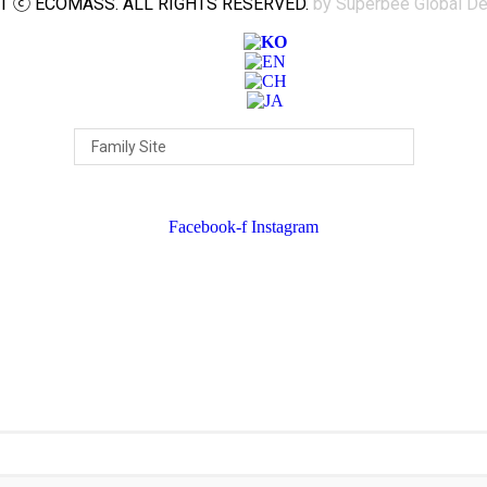
T ⓒ ECOMASS. ALL RIGHTS RESERVED.
by Superbee Global De
Facebook-f
Instagram