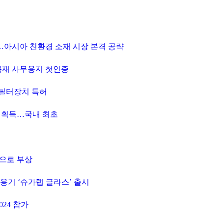
 체결…아시아 친환경 소재 시장 본격 공략
…비목재 사무용지 첫인증
동필터장치 특허
 인증 획득…국내 최초
대안으로 부상
폐용기 ‘슈가랩 글라스’ 출시
024 참가