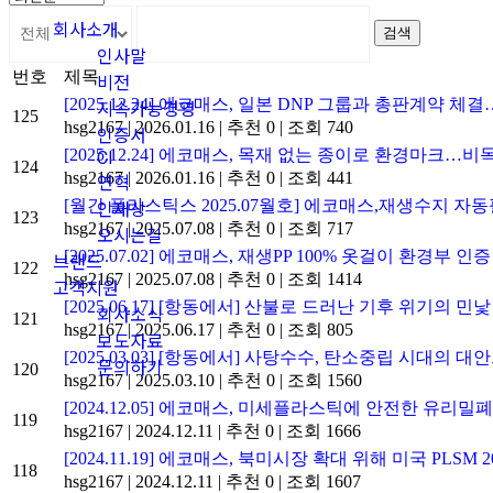
회사소개
검색
인사말
번호
제목
비전
[2025.12.24] 에코매스, 일본 DNP 그룹과 총판계약
지속가능경영
125
hsg2167
|
2026.01.16
|
추천 0
|
조회 740
인증서
[2025.12.24] 에코매스, 목재 없는 종이로 환경마크
CI
124
hsg2167
|
2026.01.16
|
추천 0
|
조회 441
연혁
[월간 플라스틱스 2025.07월호] 에코매스,재생수지 자
인재상
123
hsg2167
|
2025.07.08
|
추천 0
|
조회 717
오시는길
[2025.07.02] 에코매스, 재생PP 100% 옷걸이 환경부
브랜드
122
hsg2167
|
2025.07.08
|
추천 0
|
조회 1414
고객지원
[2025.06.17] [항동에서] 산불로 드러난 기후 위기의 민낯
회사소식
121
hsg2167
|
2025.06.17
|
추천 0
|
조회 805
보도자료
[2025.03.03] [항동에서] 사탕수수, 탄소중립 시대의 
문의하기
120
hsg2167
|
2025.03.10
|
추천 0
|
조회 1560
[2024.12.05] 에코매스, 미세플라스틱에 안전한 유리밀
119
hsg2167
|
2024.12.11
|
추천 0
|
조회 1666
[2024.11.19] 에코매스, 북미시장 확대 위해 미국 PLSM 2
118
hsg2167
|
2024.12.11
|
추천 0
|
조회 1607