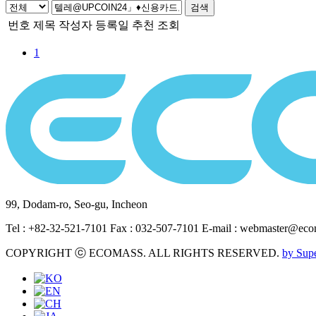
검색
번호
제목
작성자
등록일
추천
조회
1
99, Dodam-ro, Seo-gu, Incheon
Tel : +82-32-521-7101 Fax : 032-507-7101 E-mail : webmaster@ec
COPYRIGHT ⓒ ECOMASS. ALL RIGHTS RESERVED.
by Sup