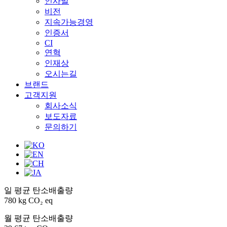
인사말
비전
지속가능경영
인증서
CI
연혁
인재상
오시는길
브랜드
고객지원
회사소식
보도자료
문의하기
일 평균 탄소배출량
780 kg CO₂ eq
월 평균 탄소배출량