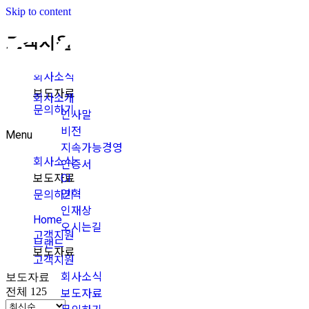
Skip to content
고객지원
회사소식
보도자료
회사소개
문의하기
인사말
비전
Menu
지속가능경영
회사소식
인증서
보도자료
CI
연혁
문의하기
인재상
Home
오시는길
고객지원
브랜드
보도자료
고객지원
회사소식
보도자료
전체 125
보도자료