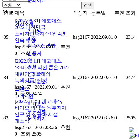
문의하기
검색
Menu
번호
제목
작성자
등록일
추천
조회
[2022.08.31] 에코매스,
회사소개
2022 대한민국
인사말
소비자만족지수1위 4년
85
hsg2167
2022.09.01
0
2314
비전
연속 수상
지속가능경영
hsg2167
|
2022.09.01
|
추천
0
|
조회 2314
인증서
CI
[2022.08.11] 에코매스,
연혁
‘소비자가 직접 뽑은 2022
대한민국 올해의
인재상
84
hsg2167
2022.09.01
0
2474
녹색상품’ 선정
오시는길
hsg2167
|
2022.09.01
|
추천
브랜드
0
|
조회 2474
고객지원
[2022.03.25] 에코매스,
회사소식
바이오 의약품 원부자재
보도자료
연구 및 상용화 시설
83
hsg2167
2022.03.26
0
2595
문의하기
개소식
hsg2167
|
2022.03.26
|
추천
0
|
조회 2595