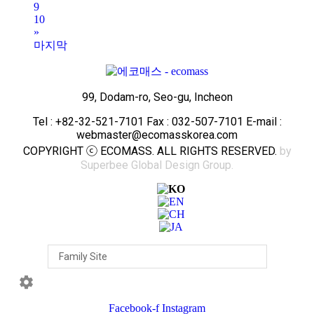
9
10
»
마지막
99, Dodam-ro, Seo-gu, Incheon
Tel : +82-32-521-7101 Fax : 032-507-7101 E-mail :
webmaster@ecomasskorea.com
COPYRIGHT ⓒ ECOMASS. ALL RIGHTS RESERVED.
by
Superbee Global Design Group.
Facebook-f
Instagram