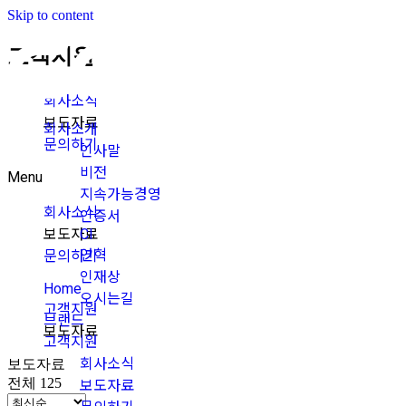
Skip to content
고객지원
회사소식
보도자료
회사소개
문의하기
인사말
비전
Menu
지속가능경영
회사소식
인증서
보도자료
CI
연혁
문의하기
인재상
Home
오시는길
고객지원
브랜드
보도자료
고객지원
회사소식
보도자료
전체 125
보도자료