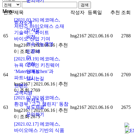
문의하기
검색
Menu
번호
제목
작성자
등록일
추천
조회
[2021.03.26] 에코매스,
회사소개
저탄소 바이오매스 소재
인사말
기술력…’화이트
65
hsg2167
2021.06.16
0
2788
비전
바이오’산업 기여
지속가능경영
hsg2167
|
2021.06.16
|
추천
0
|
조회 2788
인증서
CI
[2021.03.19] 에코매스,
연혁
뉴욕 디자인 키친웨어
‘Material Kitchen’과
인재상
64
hsg2167
2021.06.16
0
2769
파트너십
오시는길
hsg2167
|
2021.06.16
|
추천
브랜드
0
|
조회 2769
고객지원
[2021.02.26] 에코매스,
회사소식
환경부 ‘고고 챌린지’ 동참
63
hsg2167
2021.06.16
0
2675
보도자료
hsg2167
|
2021.06.16
|
추천
문의하기
0
|
조회 2675
[2021.02.17] 에코매스,
바이오매스 기반의 식품