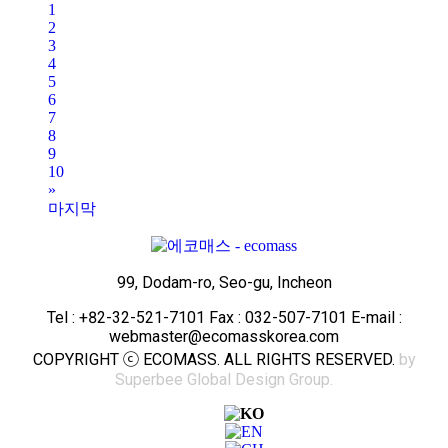
1
2
3
4
5
6
7
8
9
10
»
마지막
99, Dodam-ro, Seo-gu, Incheon
Tel : +82-32-521-7101 Fax : 032-507-7101 E-mail :
webmaster@ecomasskorea.com
COPYRIGHT ⓒ ECOMASS. ALL RIGHTS RESERVED.
by
Superbee Global Design Group.