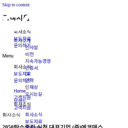
Skip to content
고객지원
회사소식
보도자료
회사소개
문의하기
인사말
비전
Menu
지속가능경영
회사소식
인증서
보도자료
CI
연혁
문의하기
인재상
Home
오시는길
고객지원
브랜드
회사소식
고객지원
회사소식
회사소식
보도자료
2050탄소중립 실천 대표기업 (주)에코매스