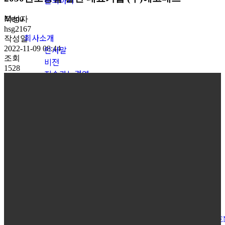
문의하기
Menu
작성자
hsg2167
회사소개
작성일
2022-11-09 08:44
인사말
조회
비전
1528
지속가능경영
인증서
CI
연혁
인재상
오시는길
브랜드
고객지원
회사소식
보도자료
문의하기