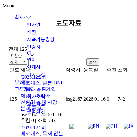
Menu
회사소개
보도자료
인사말
비전
지속가능경영
인증서
전체 125
CI
연혁
검색
인재상
번호
제목
작성자
등록일
추천
조회
오시는길
[2025.12.24]
브랜드
에코매스, 일본 DNP
그룹과 총판계약
고객지원
체결…아시아
회사소식
125
hsg2167
2026.01.16
0
742
친환경 소재 시장
보도자료
본격 공략
문의하기
hsg2167
|
2026.01.16
|
추천 0
|
조회 742
[2025.12.24]
에코매스, 목재 없는