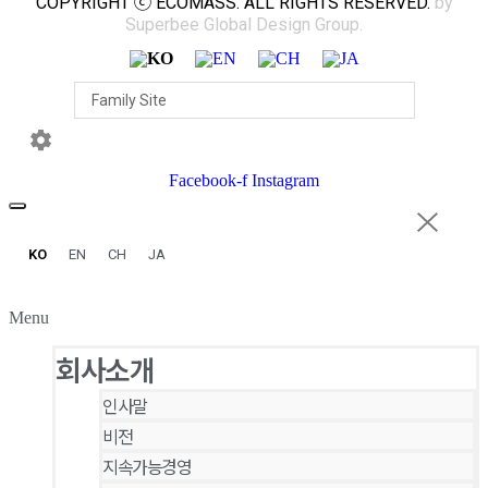
COPYRIGHT ⓒ ECOMASS. ALL RIGHTS RESERVED.
by
Superbee Global Design Group.
Facebook-f
Instagram
KO
EN
CH
JA
Menu
회사소개
인사말
비전
지속가능경영