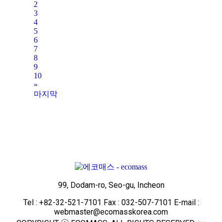
2
3
4
5
6
7
8
9
10
»
마지막
99, Dodam-ro, Seo-gu, Incheon
Tel : +82-32-521-7101 Fax : 032-507-7101 E-mail :
webmaster@ecomasskorea.com