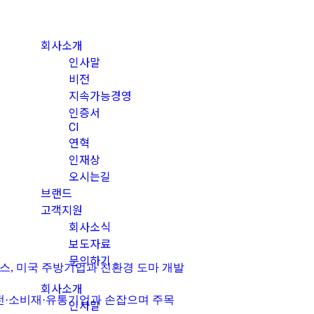
회사소개
인사말
비전
지속가능경영
인증서
CI
연혁
인재상
오시는길
브랜드
고객지원
회사소식
보도자료
문의하기
코매스, 미국 주방기업과 친환경 도마 개발
회사소개
, 가전·소비재·유통기업과 손잡으며 주목
인사말