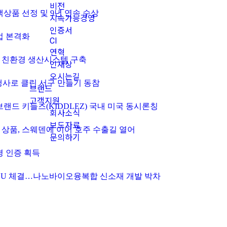
비전
의 녹색상품 선정 및 9년 연속 수상
지속가능경영
인증서
사업 본격화
CI
연혁
틱에 친환경 생산시스템 구축
인재상
오시는길
날’ 행사로 클린 서구 만들기 동참
브랜드
고객지원
품 브랜드 키들즈(KIDDLEZ) 국내 미국 동시론칭
회사소식
보도자료
매스 상품, 스웨덴에 이어 호주 수출길 열어
문의하기
환경 인증 획득
동구와 MOU 체결…나노바이오융복합 신소재 개발 박차