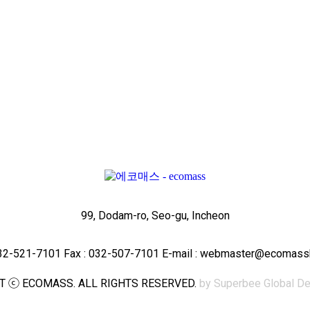
99, Dodam-ro, Seo-gu, Incheon
-32-521-7101 Fax : 032-507-7101 E-mail : webmaster@ecomas
T ⓒ ECOMASS. ALL RIGHTS RESERVED.
by Superbee Global De