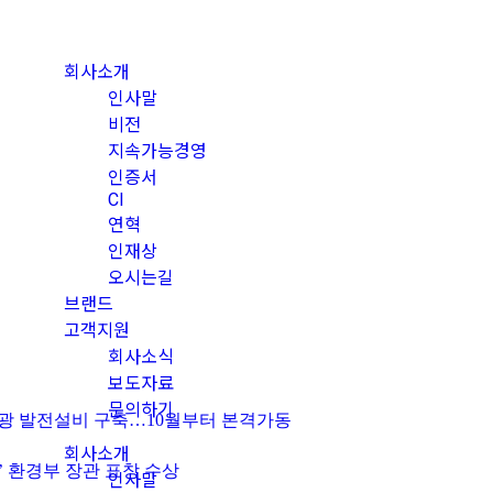
회사소개
인사말
비전
지속가능경영
인증서
CI
연혁
인재상
오시는길
브랜드
고객지원
회사소식
보도자료
문의하기
에 태양광 발전설비 구축…10월부터 본격가동
회사소개
기업’ 환경부 장관 표창 수상
인사말