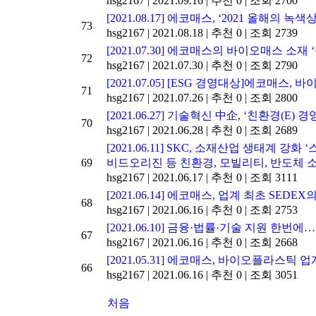
hsg2167
|
2021.09.16
|
추천 0
|
조회 2700
[2021.08.17] 에코매스, ‘2021 올해의 
73
hsg2167
|
2021.08.18
|
추천 0
|
조회 2739
[2021.07.30] 에코매스의 바이오매스 소
72
hsg2167
|
2021.07.30
|
추천 0
|
조회 2790
[2021.07.05] [ESG 경영대상]에코매스
71
hsg2167
|
2021.07.26
|
추천 0
|
조회 2800
[2021.06.27] 기술혁신 中企, ‘친환경(E)
70
hsg2167
|
2021.06.28
|
추천 0
|
조회 2689
[2021.06.11] SKC, 소재산업 생태계
69
비드오리진 등 친환경, 모빌리티, 반도체 
hsg2167
|
2021.06.17
|
추천 0
|
조회 3111
[2021.06.14] 에코매스, 업계 최초 SED
68
hsg2167
|
2021.06.16
|
추천 0
|
조회 2753
[2021.06.10] 금융·법률·기술 지원 한번
67
hsg2167
|
2021.06.16
|
추천 0
|
조회 2668
[2021.05.31] 에코매스, 바이오플라스틱 
66
hsg2167
|
2021.06.16
|
추천 0
|
조회 3051
처음