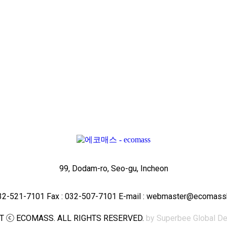
99, Dodam-ro, Seo-gu, Incheon
-32-521-7101 Fax : 032-507-7101 E-mail : webmaster@ecomas
T ⓒ ECOMASS. ALL RIGHTS RESERVED.
by Superbee Global De