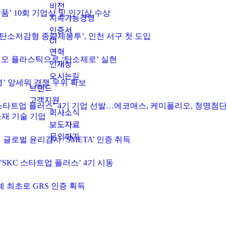
비전
녹색상품’ 10회 기업상 및 인기상 수상
지속가능경영
인증서
재 ‘탄소저감형 종량제봉투’, 인천 서구 첫 도입
CI
연혁
, 바이오 플라스틱으로 ‘탄소제로’ 실현
인재상
오시는길
 경영’ 앞세워 경쟁 우위 확보
브랜드
고객지원
 강화 ‘스타트업 플러스’ 4기 기업 선발…에코매스, 케미폴리오, 청명
회사소식
소재 기술 기업
보도자료
문의하기
EX의 글로벌 윤리감사 ‘SMETA’ 인증 취득
에…’SKC 스타트업 플러스’ 4기 시동
업계 최초로 GRS 인증 획득