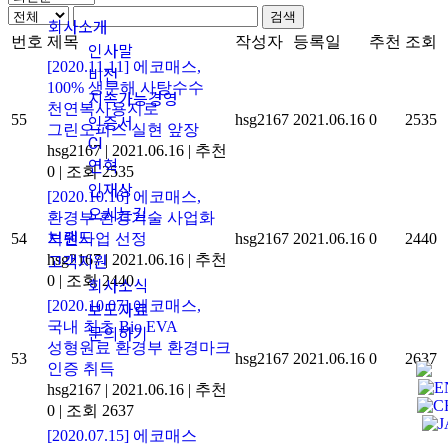
검색
회사소개
번호
제목
작성자
등록일
추천
조회
인사말
[2020.11.11] 에코매스,
비전
100% 생분해 사탕수수
지속가능경영
천연복사용지로
55
hsg2167
2021.06.16
0
2535
인증서
그린오피스 실현 앞장
CI
hsg2167
|
2021.06.16
|
추천
연혁
0
|
조회 2535
인재상
[2020.10.16] 에코매스,
오시는길
환경부 환경기술 사업화
브랜드
54
지원사업 선정
hsg2167
2021.06.16
0
2440
hsg2167
|
2021.06.16
|
추천
고객지원
0
|
조회 2440
회사소식
[2020.10.07] 에코매스,
보도자료
국내 최초 Bio EVA
문의하기
성형원료 환경부 환경마크
53
hsg2167
2021.06.16
0
2637
인증 취득
hsg2167
|
2021.06.16
|
추천
0
|
조회 2637
[2020.07.15] 에코매스