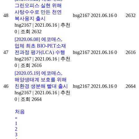
그린오피스 실현 위해
사탕수수로 만든 천연
48
hsg2167
2021.06.16
0
2632
복사용지 출시
hsg2167
|
2021.06.16
|
추천
0
|
조회 2632
[2020.06.08] 에코매스,
업체 최초 BIO-PET소재
47
전과정 평가(LCA) 수행
hsg2167
2021.06.16
0
2616
hsg2167
|
2021.06.16
|
추천
0
|
조회 2616
[2020.05.19] 에코매스,
해양생태계 보호를 위해
46
친환경 생분해 빨대 출시
hsg2167
2021.06.16
0
2664
hsg2167
|
2021.06.16
|
추천
0
|
조회 2664
처음
«
1
2
3