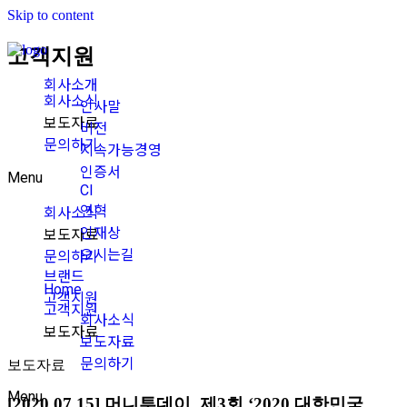
Skip to content
고객지원
회사소개
회사소식
인사말
보도자료
비전
문의하기
지속가능경영
인증서
Menu
CI
연혁
회사소식
인재상
보도자료
오시는길
문의하기
브랜드
Home
고객지원
고객지원
회사소식
보도자료
보도자료
문의하기
보도자료
Menu
[2020.07.15] 머니투데이, 제3회 ‘2020 대한민국