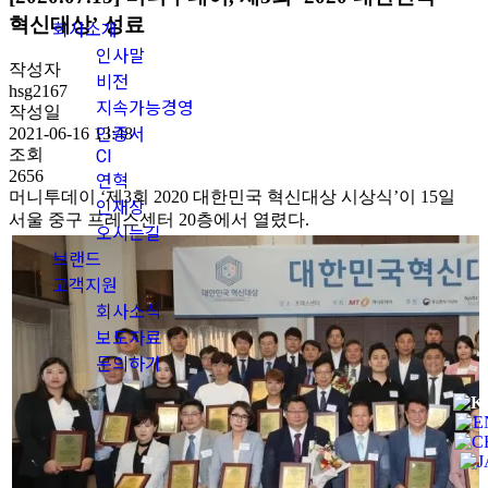
혁신대상’ 성료
회사소개
인사말
작성자
비전
hsg2167
지속가능경영
작성일
인증서
2021-06-16 13:48
조회
CI
2656
연혁
머니투데이 ‘제3회 2020 대한민국 혁신대상 시상식’이 15일
인재상
서울 중구 프레스센터 20층에서 열렸다.
오시는길
브랜드
고객지원
회사소식
보도자료
문의하기