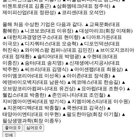
비젠트로(대표 김홍근) ▲삼화엠테크(대표 정주석) ▲
제이피산업(대표 정판성) ▲코리센(대표 오석언)
올해 처음 수상한 기업은 다음과 같다. ▲교육문화(대표
황혜린) ▲니코보코(대표 이유정) ▲대성마리프(회장 이재화)
▲대한치과경영연구소(대표 현미향) ▲디아트가든(대표
이극모) ▲디지쿼터스(대표 오승혁) ▲디포인덕션(대표
허진숙) ▲와이에스팜 컴퍼니(대표 김민진) ▲브이오지코리아
(대표 정재환) ▲솔티어(대표 박영광) ▲수현테크(대표
이종진) ▲숨터(대표 송지영) ▲신재생에너지공사(대표
박주현) ▲씨쓰리(대표 김명식) ▲아이센랩(대표 최용삼) ▲
아이엠코리아(대표 이선옥) ▲아이존(대표 장석종) ▲
에덴바이오벽지(대표 남윤석) ▲에코매스(대표 한승길) ▲
오브맘코리아컴퍼니(대표 유건상) ▲요아럽(대표 조현수) ▲
웰킵스(대표 박종한) ▲존인피니티(대표 조인철) ▲
지비엠아이엔씨(대표 방기석) ▲지엠이에스티(대표 이수원)
▲지온메디텍(대표 박종철) ▲쿡썬(대표 김국선) ▲
태양아이엔티(대표 이우현) ▲팔도한마당(회장 이기철) ▲
필상생명과학(회장 이종두)
좋아요
0
싫어요
0
인쇄