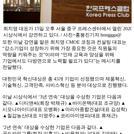
최치영 대표가 15일 오후 서울 중구 프레스센터에서 열린 202
시상식에서 강연하고 있다. / 사진=홍봉진기자 honggga@
또한 이날 강연을 맡은 최치영 CMOE 코칭과 컨설팅 대표는
“강소기업이 성장하기 위해 가장 중요한 것은 직원들의
역량을 키워주는 것”이라며 “인재 교육과 양성을 위해
기업에서도 다방면으로 노력할 필요가 있다”는 메시지를
전달했다.
대한민국 혁신대상은 총 43개 기업이 선정됐으며 제품혁신,
기술혁신, 고객만족, 서비스혁신 등 분야 대상으로 진행됐다.
이날 시상식에서 ‘3년 연속’ 대상을 수상한 기업은 다음과
같다. ▲디티앤씨(회장 박채규) ▲바이온텍(대표 조규양) ▲
시모나아이디(대표 오병화) ▲아리아종합건설(대표 김성학)
▲칠갑농산(대표 이영주) ▲코리아이앤피(대표 류재근)
‘2년 연속’ 대상을 수상한 기업은 다음과 같다. ▲
골드라인그룹(회장 이홍기) ▲비율컴퍼니(대표 김민태) ▲