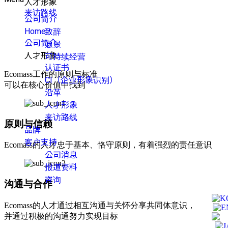
人才形象
来访路线
公司简介
Home
致辞
公司简介
愿景
人才形象
可持续经营
认证书
Ecomass工作的原则与标准
CI（企业形象识别）
可以在核心价值中找到
沿革
人才形象
来访路线
原则与信赖
品牌
客户支持
Ecomass的人才忠于基本、恪守原则，有着强烈的责任意识
公司消息
报道资料
咨询
沟通与合作
Ecomass的人才通过相互沟通与关怀分享共同体意识，
并通过积极的沟通努力实现目标