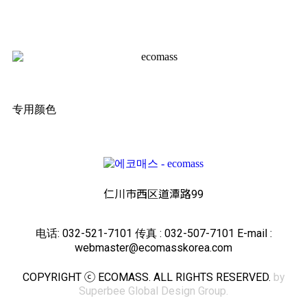
专用颜色
仁川市西区道潭路99
电话: 032-521-7101 传真 : 032-507-7101 E-mail :
webmaster@ecomasskorea.com
COPYRIGHT ⓒ ECOMASS. ALL RIGHTS RESERVED.
by
Superbee Global Design Group.