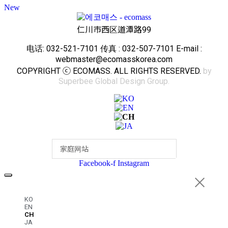
New
仁川市西区道潭路99
电话: 032-521-7101 传真 : 032-507-7101 E-mail :
webmaster@ecomasskorea.com
COPYRIGHT ⓒ ECOMASS. ALL RIGHTS RESERVED.
by
Superbee Global Design Group.
Facebook-f
Instagram
KO
EN
CH
JA