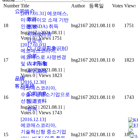
Number
Title
Author
등록일
Votes
Views
公司简介
[2017.01.31] 에코매스,
致辞
미국 바이오 소재 기반
18
hsg2167
2021.08.11
0
1751
인증(USDA) 취득
愿景
hsg2167
|
2021.08.11
|
可持续经营
Votes 0
|
Views 1751
认证书
[2017.01.03]
CI（企业形象识别）
에코매스코리아,
沿革
에코매스로 사명변경
17
hsg2167
2021.08.11
0
1823
人才形象
및 CI 리뉴얼
hsg2167
|
2021.08.11
|
来访路线
Votes 0
|
Views 1823
品牌
[2016.12.30]
客户支持
에코매스코리아,
公司消息
수출유망중소기업으로
16
hsg2167
2021.08.11
0
1743
선정
报道资料
hsg2167
|
2021.08.11
|
咨询
Votes 0
|
Views 1743
[2016.12.13]
에코매스코리아,
기술혁신형 중소기업
15
hsg2167
2021.08.11
0
1898